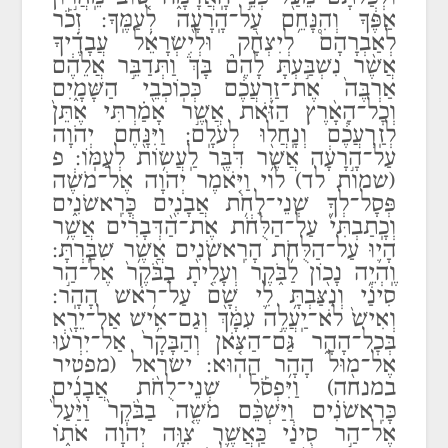
אַפֶּ֔ךָ וְהִנָּחֵ֥ם עַל־הָֽרָעָ֖ה לְעַמֶּֽךָ: זְכֹ֡ר
לְאַבְרָהָם֩ לְיִצְחָ֨ק וּלְיִשְׂרָאֵ֜ל עֲבָדֶ֗יךָ
אֲשֶׁ֨ר נִשְׁבַּ֣עְתָּ לָהֶם֘ בָּךְ֒ וַתְּדַבֵּ֣ר אֲלֵהֶ֔ם
אַרְבֶּה֙ אֶת־זַרְעֲכֶ֔ם כְּכֽוֹכְבֵ֖י הַשָּׁמָ֑יִם
וְכׇל־הָאָ֨רֶץ הַזֹּ֜את אֲשֶׁ֣ר אָמַ֗רְתִּי אֶתֵּן֙
לְזַֽרְעֲכֶ֔ם וְנָֽחֲל֖וּ לְעֹלָֽם: וַיִּנָּ֖חֶם יְהֹוָה
עַל־הָ֣רָעָ֔ה אֲשֶׁ֥ר דִּבֶּ֖ר לַֽעֲשׂ֥וֹת לְעַמּֽוֹ: פ
(שמות לד) לוי וַיֹּ֤אמֶר יְהֹוָה אֶל־מֹשֶׁ֔ה
פְּסָל־לְךָ֛ שְׁנֵי־לֻחֹ֥ת אֲבָנִ֖ים כָּרִֽאשֹׁנִ֑ים
וְכָֽתַבְתִּי֙ עַל־הַלֻּחֹ֔ת אֶת־הַ֨דְּבָרִ֔ים אֲשֶׁ֥ר
הָי֛וּ עַל־הַלֻּחֹ֥ת הָרִֽאשֹׁנִ֖ים אֲשֶׁ֥ר שִׁבַּֽרְתָּ:
וֶֽהְיֵ֥ה נָכ֖וֹן לַבֹּ֑קֶר וְעָלִ֤יתָ בַבֹּ֨קֶר֙ אֶל־הַ֣ר
סִינַ֔י וְנִצַּבְתָּ֥ לִ֛י שָׁ֖ם עַל־רֹ֥אשׁ הָהָֽר:
וְאִישׁ֙ לֹא־יַֽעֲלֶ֣ה עִמָּ֔ךְ וְגַם־אִ֥ישׁ אַל־יֵרָ֖א
בְּכׇל־הָהָ֑ר גַּם־הַצֹּ֤אן וְהַבָּקָר֙ אַל־יִרְע֔וּ
אֶל־מ֖וּל הָהָ֥ר הַהֽוּא: ישׂראל (מפטיר
במנחה) וַיִּפְסֹ֡ל שְׁנֵי־לֻחֹ֨ת אֲבָנִ֜ים
כָּרִֽאשֹׁנִ֗ים וַיַּשְׁכֵּ֨ם מֹשֶׁ֤ה בַבֹּ֨קֶר֙ וַיַּ֨עַל֙
אֶל־הַ֣ר סִינַ֔י כַּֽאֲשֶׁ֛ר צִוָּ֥ה יְהֹוָה אֹת֑וֹ