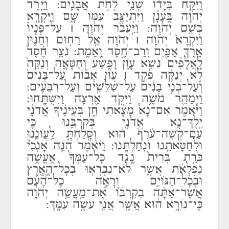
וַיִּקַּ֣ח בְּיָד֔וֹ שְׁנֵ֖י לֻחֹ֥ת אֲבָנִֽים: וַיֵּ֤רֶד
יְהֹוָה בֶּֽעָנָ֔ן וַיִּתְיַצֵּ֥ב עִמּ֖וֹ שָׁ֑ם וַיִּקְרָ֥א
בְשֵׁ֖ם יְהֹוָה: וַיַּֽעֲבֹ֨ר יְהֹוָה ׀ עַל־פָּנָיו֘
וַיִּקְרָא֒ יְהֹוָה ׀ יְהֹוָה אֵ֥ל רַח֖וּם וְחַנּ֑וּן
אֶ֥רֶךְ אַפַּ֖יִם וְרַב־חֶ֥סֶד וֶֽאֱמֶֽת: נֹצֵ֥ר חֶ֨סֶד֙
לָֽאֲלָפִ֔ים נֹשֵׂ֥א עָוֹ֛ן וָפֶ֖שַׁע וְחַטָּאָ֑ה וְנַקֵּה֙
לֹ֣א יְנַקֶּ֔ה פֹּקֵ֣ד ׀ עֲוֹן אָב֗וֹת עַל־בָּנִים֙
וְעַל־בְּנֵ֣י בָנִ֔ים עַל־שִׁלֵּשִׁ֖ים וְעַל־רִבֵּעִֽים:
וַיְמַהֵ֖ר מֹשֶׁ֑ה וַיִּקֹּ֥ד אַ֖רְצָה וַיִּשְׁתָּֽחוּ:
וַיֹּ֡אמֶר אִם־נָא֩ מָצָ֨אתִי חֵ֤ן בְּעֵינֶ֨יךָ֙ אֲדֹנָ֔י
יֵֽלֶךְ־נָ֥א אֲדֹנָ֖י בְּקִרְבֵּ֑נוּ כִּ֤י
עַם־קְשֵׁה־עֹ֨רֶף֙ ה֔וּא וְסָֽלַחְתָּ֛ לַֽעֲוֹנֵ֥נוּ
וּלְחַטָּאתֵ֖נוּ וּנְחַלְתָּֽנוּ: וַיֹּ֗אמֶר הִנֵּ֣ה אָנֹֽכִי֘
כֹּרֵ֣ת בְּרִית֒ נֶ֤גֶד כׇּל־עַמְּךָ֙ אֶֽעֱשֶׂ֣ה
נִפְלָאֹ֔ת אֲשֶׁ֛ר לֹא־נִבְרְא֥וּ בְכׇל־הָאָ֖רֶץ
וּבְכׇל־הַגּוֹיִ֑ם וְרָאָ֣ה כׇל־הָ֠עָ֠ם
אֲשֶׁר־אַתָּ֨ה בְקִרְבּ֜וֹ אֶת־מַֽעֲשֵׂ֤ה יְהֹוָה
כִּֽי־נוֹרָ֣א ה֔וּא אֲשֶׁ֥ר אֲנִ֖י עֹשֶׂ֥ה עִמָּֽךְ: