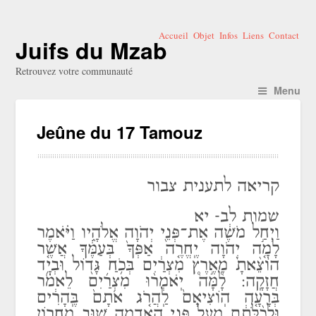
Accueil
Objet
Infos
Liens
Contact
Juifs du Mzab
Retrouvez votre communauté
Menu
Jeûne du 17 Tamouz
קריאה לתענית צבור
שמות לב- יא
וַיְחַ֣ל מֹשֶׁ֔ה אֶת־פְּנֵ֖י יְהֹוָה אֱלֹהָ֑יו וַיֹּ֗אמֶר
לָמָ֤ה יְהֹוָה יֶֽחֱרֶ֤ה אַפְּךָ֙ בְּעַמֶּ֔ךָ אֲשֶׁ֤ר
הוֹצֵ֨אתָ֙ מֵאֶ֣רֶץ מִצְרַ֔יִם בְּכֹ֥חַ גָּד֖וֹל וּבְיָ֥ד
חֲזָקָֽה: לָ֩מָּה֩ יֹֽאמְר֨וּ מִצְרַ֜יִם לֵאמֹ֗ר
בְּרָעָ֤ה הֽוֹצִיאָם֙ לַֽהֲרֹ֤ג אֹתָם֙ בֶּֽהָרִ֔ים
וּלְכַ֨לֹּתָ֔ם מֵעַ֖ל פְּנֵ֣י הָֽאֲדָמָ֑ה שׁ֚וּב מֵֽחֲר֣וֹן