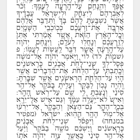
אַפֶּ֔ךָ וְהִנָּחֵ֥ם עַל־הָֽרָעָ֖ה לְעַמֶּֽךָ: זְכֹ֡ר
לְאַבְרָהָם֩ לְיִצְחָ֨ק וּלְיִשְׂרָאֵ֜ל עֲבָדֶ֗יךָ
אֲשֶׁ֨ר נִשְׁבַּ֣עְתָּ לָהֶם֘ בָּךְ֒ וַתְּדַבֵּ֣ר אֲלֵהֶ֔ם
אַרְבֶּה֙ אֶת־זַרְעֲכֶ֔ם כְּכֽוֹכְבֵ֖י הַשָּׁמָ֑יִם
וְכׇל־הָאָ֨רֶץ הַזֹּ֜את אֲשֶׁ֣ר אָמַ֗רְתִּי אֶתֵּן֙
לְזַֽרְעֲכֶ֔ם וְנָֽחֲל֖וּ לְעֹלָֽם: וַיִּנָּ֖חֶם יְהֹוָה
עַל־הָ֣רָעָ֔ה אֲשֶׁ֥ר דִּבֶּ֖ר לַֽעֲשׂ֥וֹת לְעַמּֽוֹ: פ
(שמות לד) לוי וַיֹּ֤אמֶר יְהֹוָה אֶל־מֹשֶׁ֔ה
פְּסָל־לְךָ֛ שְׁנֵי־לֻחֹ֥ת אֲבָנִ֖ים כָּרִֽאשֹׁנִ֑ים
וְכָֽתַבְתִּי֙ עַל־הַלֻּחֹ֔ת אֶת־הַ֨דְּבָרִ֔ים אֲשֶׁ֥ר
הָי֛וּ עַל־הַלֻּחֹ֥ת הָרִֽאשֹׁנִ֖ים אֲשֶׁ֥ר שִׁבַּֽרְתָּ:
וֶֽהְיֵ֥ה נָכ֖וֹן לַבֹּ֑קֶר וְעָלִ֤יתָ בַבֹּ֨קֶר֙ אֶל־הַ֣ר
סִינַ֔י וְנִצַּבְתָּ֥ לִ֛י שָׁ֖ם עַל־רֹ֥אשׁ הָהָֽר:
וְאִישׁ֙ לֹא־יַֽעֲלֶ֣ה עִמָּ֔ךְ וְגַם־אִ֥ישׁ אַל־יֵרָ֖א
בְּכׇל־הָהָ֑ר גַּם־הַצֹּ֤אן וְהַבָּקָר֙ אַל־יִרְע֔וּ
אֶל־מ֖וּל הָהָ֥ר הַהֽוּא: ישׂראל (מפטיר
במנחה) וַיִּפְסֹ֡ל שְׁנֵי־לֻחֹ֨ת אֲבָנִ֜ים
כָּרִֽאשֹׁנִ֗ים וַיַּשְׁכֵּ֨ם מֹשֶׁ֤ה בַבֹּ֨קֶר֙ וַיַּ֨עַל֙
אֶל־הַ֣ר סִינַ֔י כַּֽאֲשֶׁ֛ר צִוָּ֥ה יְהֹוָה אֹת֑וֹ