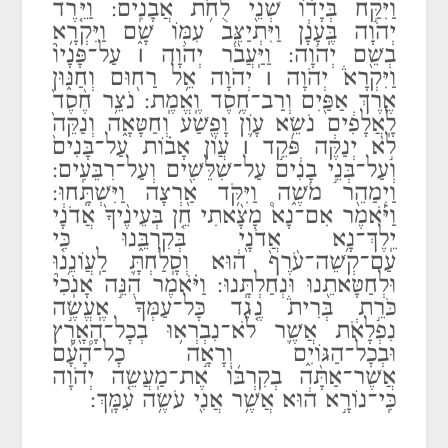
וַיִּקַּ֣ח בְּיָד֔וֹ שְׁנֵ֖י לֻחֹ֥ת אֲבָנִֽים: וַיֵּ֤רֶד
יְהֹוָה בֶּֽעָנָ֔ן וַיִּתְיַצֵּ֥ב עִמּ֖וֹ שָׁ֑ם וַיִּקְרָ֥א
בְשֵׁ֖ם יְהֹוָה: וַיַּֽעֲבֹ֨ר יְהֹוָה ׀ עַל־פָּנָיו֘
וַיִּקְרָא֒ יְהֹוָה ׀ יְהֹוָה אֵ֥ל רַח֖וּם וְחַנּ֑וּן
אֶ֥רֶךְ אַפַּ֖יִם וְרַב־חֶ֥סֶד וֶֽאֱמֶֽת: נֹצֵ֥ר חֶ֨סֶד֙
לָֽאֲלָפִ֔ים נֹשֵׂ֥א עָוֹ֛ן וָפֶ֖שַׁע וְחַטָּאָ֑ה וְנַקֵּה֙
לֹ֣א יְנַקֶּ֔ה פֹּקֵ֣ד ׀ עֲוֹן אָב֗וֹת עַל־בָּנִים֙
וְעַל־בְּנֵ֣י בָנִ֔ים עַל־שִׁלֵּשִׁ֖ים וְעַל־רִבֵּעִֽים:
וַיְמַהֵ֖ר מֹשֶׁ֑ה וַיִּקֹּ֥ד אַ֖רְצָה וַיִּשְׁתָּֽחוּ:
וַיֹּ֡אמֶר אִם־נָא֩ מָצָ֨אתִי חֵ֤ן בְּעֵינֶ֨יךָ֙ אֲדֹנָ֔י
יֵֽלֶךְ־נָ֥א אֲדֹנָ֖י בְּקִרְבֵּ֑נוּ כִּ֤י
עַם־קְשֵׁה־עֹ֨רֶף֙ ה֔וּא וְסָֽלַחְתָּ֛ לַֽעֲוֹנֵ֥נוּ
וּלְחַטָּאתֵ֖נוּ וּנְחַלְתָּֽנוּ: וַיֹּ֗אמֶר הִנֵּ֣ה אָנֹֽכִי֘
כֹּרֵ֣ת בְּרִית֒ נֶ֤גֶד כׇּל־עַמְּךָ֙ אֶֽעֱשֶׂ֣ה
נִפְלָאֹ֔ת אֲשֶׁ֛ר לֹא־נִבְרְא֥וּ בְכׇל־הָאָ֖רֶץ
וּבְכׇל־הַגּוֹיִ֑ם וְרָאָ֣ה כׇל־הָ֠עָ֠ם
אֲשֶׁר־אַתָּ֨ה בְקִרְבּ֜וֹ אֶת־מַֽעֲשֵׂ֤ה יְהֹוָה
כִּֽי־נוֹרָ֣א ה֔וּא אֲשֶׁ֥ר אֲנִ֖י עֹשֶׂ֥ה עִמָּֽךְ: