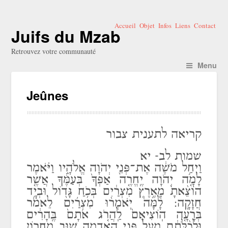
Accueil
Objet
Infos
Liens
Contact
Juifs du Mzab
Retrouvez votre communauté
Menu
Jeûnes
קריאה לתענית צבור
שמות לב- יא
וַיְחַ֣ל מֹשֶׁ֔ה אֶת־פְּנֵ֖י יְהֹוָה אֱלֹהָ֑יו וַיֹּ֗אמֶר
לָמָ֤ה יְהֹוָה יֶֽחֱרֶ֤ה אַפְּךָ֙ בְּעַמֶּ֔ךָ אֲשֶׁ֤ר
הוֹצֵ֨אתָ֙ מֵאֶ֣רֶץ מִצְרַ֔יִם בְּכֹ֥חַ גָּד֖וֹל וּבְיָ֥ד
חֲזָקָֽה: לָ֩מָּה֩ יֹֽאמְר֨וּ מִצְרַ֜יִם לֵאמֹ֗ר
בְּרָעָ֤ה הֽוֹצִיאָם֙ לַֽהֲרֹ֤ג אֹתָם֙ בֶּֽהָרִ֔ים
וּלְכַ֨לֹּתָ֔ם מֵעַ֖ל פְּנֵ֣י הָֽאֲדָמָ֑ה שׁ֚וּב מֵֽחֲר֣וֹן